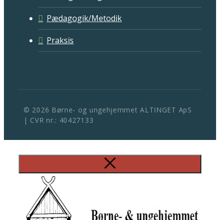
Pædagogik/Metodik
Praksis
© 2026 Børne- og ungehjemmet ALTINGET ApS
| CVR nr.: 40427133