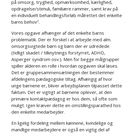
på omsorg, tryghed, opmærksomhed, kærlighed,
opdragelse/stimuli, familiære rammer, samt krav på
en individuelt behandlingsforløb målrettet det enkelte
barns behov”.​
Vores opgave afhænger af det enkelte barns
problematik. Der er forskel i at arbejde med alm.
omsorgsvigtede børn og børn der er udredede
(tidligt skadet / tilknytnings forstyrret, ADHD,
Asperger syndrom osv.). Men for begge målgrupper
spiller alderen en rolle i hvordan opgaven skal løses.
Det er gruppesammensætningen der bestemmer
afdelingens pædagogiske tiltag. Afhængig af hvor
unge børnene er, bliver arbejdsplanen tilpasset dette
faktum. Det er vigtigt at børnene oplever, at den
primære kontaktpædagog er hos dem, så ofte som
muligt. Igen kræver dette en omstillingsparathed hos
den enkelte medarbejder.
En ligelig fordeling mellem kønnene, kvindelige og
mandlige medarbejdere er også en vigtig del af