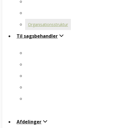
Praktikbeskrivelse
Organisationsstruktur
Bestyrelse
Til sagsbehandler
Organisationsstruktur
Til sagsbehandler
Målgruppebeskrivelse
Tilsynsrapport
Målgruppebeskrivelse
Visitation
Tilsynsrapport
Dokumentation
Visitation
Anmeldelser af
Dokumentation
samarbejdspartnere
Anmeldelser af
Afdelinger
samarbejdspartnere
Afdelinger
Tindur