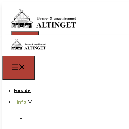
Forside
Info
Forside
Info
Personale
Praktikbeskrivelse
Personale
Bestyrelse