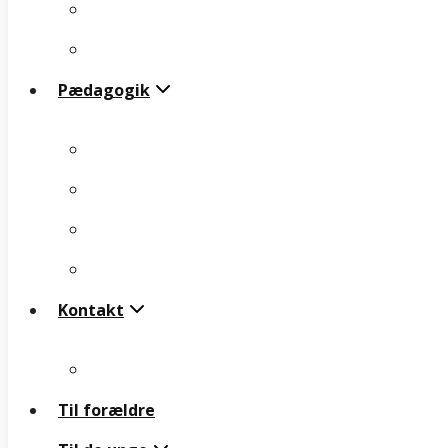
§76 – Udslusning/Efterværn
Pædagogik
§85 – Støtte/Kontaktperson
Pædagogik
Menneskesyn
Værdigrundlag
Menneskesyn
Pædagogik/Metodik
Værdigrundlag
Praksis
Pædagogik/Metodik
Kontakt
Praksis
Kontakt
Ledige pladser
Til forældre
Ledige pladser
Til de unge
Til forældre