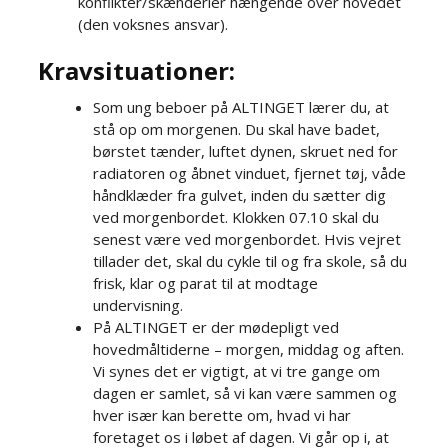
konflikter/skænderier hængende over hovedet
(den voksnes ansvar).
Kravsituationer:
Som ung beboer på ALTINGET lærer du, at
stå op om morgenen. Du skal have badet,
børstet tænder, luftet dynen, skruet ned for
radiatoren og åbnet vinduet, fjernet tøj, våde
håndklæder fra gulvet, inden du sætter dig
ved morgenbordet. Klokken 07.10 skal du
senest være ved morgenbordet. Hvis vejret
tillader det, skal du cykle til og fra skole, så du
frisk, klar og parat til at modtage
undervisning.​​
På ALTINGET er der mødepligt ved
hovedmåltiderne – morgen, middag og aften.
Vi synes det er vigtigt, at vi tre gange om
dagen er samlet, så vi kan være sammen og
hver især kan berette om, hvad vi har
foretaget os i løbet af dagen. Vi går op i, at