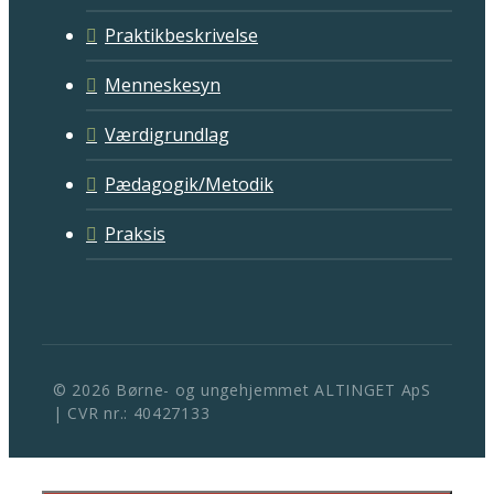
Praktikbeskrivelse
Menneskesyn
Værdigrundlag
Pædagogik/Metodik
Praksis
© 2026 Børne- og ungehjemmet ALTINGET ApS
| CVR nr.: 40427133