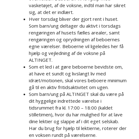
vasketøjet, af de voksne, indtil man har sikret
sig, at det er indlært.​​​
Hver torsdag bliver der gjort rent i huset.
Som barn/ung deltager du aktivt i torsdags
rengøringen af husets fælles arealer, samt
rengøringen og oprydningen af beboernes
egne værelser. Beboerne vil ligeledes her få
hjælp og vejledning af de voksne på
ALTINGET.​​​
Som et led i at gøre beboerne bevidste om,
at have et sundt og livslangt liv med
idræt/motionen, skal vores beboere minimum
gå til en aktiv fritidsaktivitet om ugen.​​​
Som barn/ung på ALTINGET skal du være på
dit hyggelige indrettede værelse i
tidsrummet fra kl. 17:00 – 18:00 (kaldet
stilletimen), hvor du har mulighed for at lave
dine lektier og slappe af i dit eget selskab.
Har du brug for hjælp til lektierne, roterer der
en voksen rundt på værelserne.​