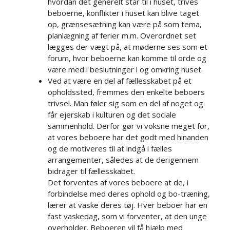
hvordan det generelt står til i huset, trives
beboerne, konflikter i huset kan blive taget
op, grænsesætning kan være på som tema,
planlægning af ferier m.m. Overordnet set
lægges der vægt på, at møderne ses som et
forum, hvor beboerne kan komme til orde og
være med i beslutninger i og omkring huset.
Ved at være en del af fællesskabet på et
opholdssted, fremmes den enkelte beboers
trivsel. Man føler sig som en del af noget og
får ejerskab i kulturen og det sociale
sammenhold. Derfor gør vi voksne meget for,
at vores beboere har det godt med hinanden
og de motiveres til at indgå i fælles
arrangementer, således at de derigennem
bidrager til fællesskabet.​​​
Det forventes af vores beboere at de, i
forbindelse med deres ophold og bo-træning,
lærer at vaske deres tøj. Hver beboer har en
fast vaskedag, som vi forventer, at den unge
overholder. Beboeren vil få hjælp med