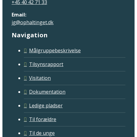
+45 40 42 71 33
Email:
jg@ophaltinget.dk
Navigation
Målgruppebeskrivelse
Tilsynsrapport
Visitation
Dokumentation
Ledige pladser
Til forældre
Til de unge