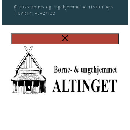
© 2026 Børne- og ungehjemmet ALTINGET ApS
| CVR nr.: 40427133